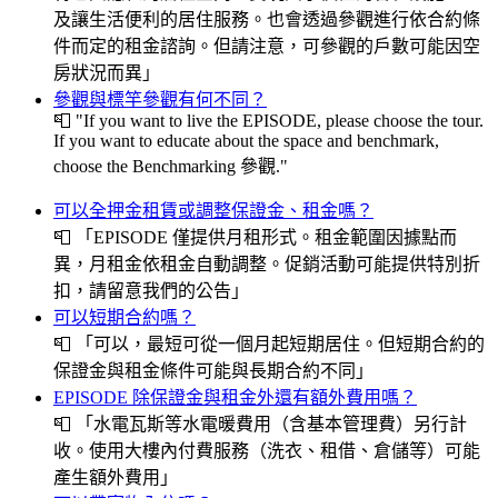
及讓生活便利的居住服務。也會透過參觀進行依合約條
件而定的租金諮詢。但請注意，可參觀的戶數可能因空
房狀況而異」
參觀與標竿參觀有何不同？
📮
"If you want to live the EPISODE, please choose the tour.
If you want to educate about the space and benchmark,
choose the Benchmarking 參觀."
可以全押金租賃或調整保證金、租金嗎？
📮
「EPISODE 僅提供月租形式。租金範圍因據點而
異，月租金依租金自動調整。促銷活動可能提供特別折
扣，請留意我們的公告」
可以短期合約嗎？
📮
「可以，最短可從一個月起短期居住。但短期合約的
保證金與租金條件可能與長期合約不同」
EPISODE 除保證金與租金外還有額外費用嗎？
📮
「水電瓦斯等水電暖費用（含基本管理費）另行計
收。使用大樓內付費服務（洗衣、租借、倉儲等）可能
產生額外費用」