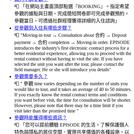
📮
「在網站主畫面頂部點選『BOOKING』。指定希望
參觀的據點與日期，完成簡短問卷即可完成參觀預約。
參觀當日，可透過社群經理獲得詳細的入住諮詢」
從參觀到入住有哪些步驟？
📮
"Moving-in tour → Consultation about 合約 → Deposit
payment → 合約 completion → Moving-in order. EPISODE
introduces the industry's first electronic contract process for a
better residential experience, allowing you to proceed with the
rental contract without having to visit the site. If you have
selected the unit you want after the tour, please contact the
field manager. He or she will introduce you details"
參觀需要多久？
📮
" 參觀 time varies depending on the number of units you
would like to tour, and it takes an average of 40 to 50 minutes.
If you exactly know the rental contract terms and conditions
you want before visit, the time for consultation will be shorter.
However, please note that there may be a time limit if you
visit later than the promised time "
參觀時能獲得哪些資訊？
📮
「您可以提前體驗 EPISODE 的生活。了解保護個人
特色與隱私的居住空間、實現共享價值的各種設施，以