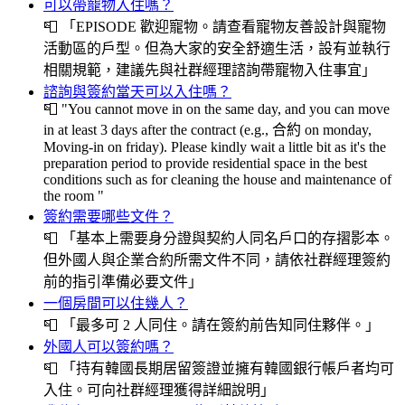
可以帶寵物入住嗎？
📮
「EPISODE 歡迎寵物。請查看寵物友善設計與寵物
活動區的戶型。但為大家的安全舒適生活，設有並執行
相關規範，建議先與社群經理諮詢帶寵物入住事宜」
諮詢與簽約當天可以入住嗎？
📮
"You cannot move in on the same day, and you can move
in at least 3 days after the contract (e.g., 合約 on monday,
Moving-in on friday). Please kindly wait a little bit as it's the
preparation period to provide residential space in the best
conditions such as for cleaning the house and maintenance of
the room "
簽約需要哪些文件？
📮
「基本上需要身分證與契約人同名戶口的存摺影本。
但外國人與企業合約所需文件不同，請依社群經理簽約
前的指引準備必要文件」
一個房間可以住幾人？
📮
「最多可 2 人同住。請在簽約前告知同住夥伴。」
外國人可以簽約嗎？
📮
「持有韓國長期居留簽證並擁有韓國銀行帳戶者均可
入住。可向社群經理獲得詳細說明」