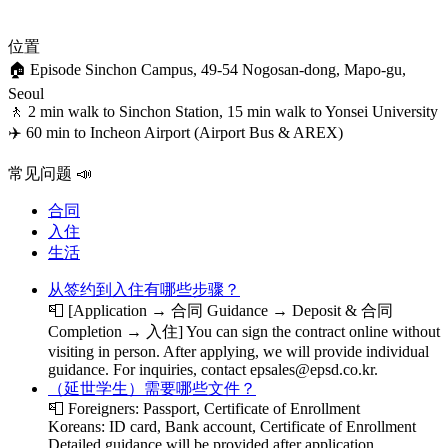
位置
🏠 Episode Sinchon Campus, 49-54 Nogosan-dong, Mapo-gu,
Seoul
🚶 2 min walk to Sinchon Station, 15 min walk to Yonsei University
✈️ 60 min to Incheon Airport (Airport Bus & AREX)
常见问题 📣
合同
入住
生活
从签约到入住有哪些步骤？
📮
[Application → 合同 Guidance → Deposit & 合同
Completion → 入住] You can sign the contract online without
visiting in person. After applying, we will provide individual
guidance. For inquiries, contact epsales@epsd.co.kr.
（延世学生）需要哪些文件？
📮
Foreigners: Passport, Certificate of Enrollment
Koreans: ID card, Bank account, Certificate of Enrollment
Detailed guidance will be provided after application.