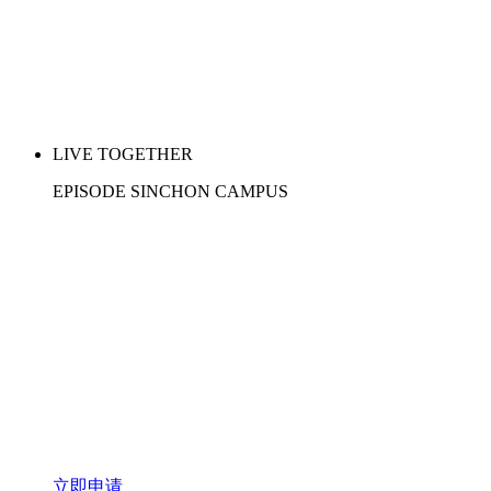
LIVE TOGETHER
EPISODE SINCHON CAMPUS
#Coming June #Community #Security
立即申请