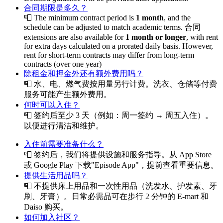
合同期限是多久？
📮
The minimum contract period is
1 month
, and the
schedule can be adjusted to match academic terms. 合同
extensions are also available for
1 month or longer
, with rent
for extra days calculated on a prorated daily basis. However,
rent for short-term contracts may differ from long-term
contracts (over one year)
除租金和押金外还有额外费用吗？
📮
水、电、燃气费按用量另行计费。洗衣、仓储等付费
服务可能产生额外费用。
何时可以入住？
📮
签约后至少 3 天（例如：周一签约 → 周五入住）。
以便进行清洁和维护。
入住前需要准备什么？
📮
签约后，我们将提供设施和服务指导。从 App Store
或 Google Play 下载"Episode App"，提前查看重要信息。
提供生活用品吗？
📮
不提供床上用品和一次性用品（洗发水、护发素、牙
刷、牙膏）。日常必需品可在步行 2 分钟的 E-mart 和
Daiso 购买。
如何加入社区？