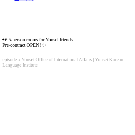
👫 5-person rooms for Yonsei friends
Pre-contract OPEN! ✨
episode x Yonsei Office of International Affairs | Yonsei Korean
Language Institute