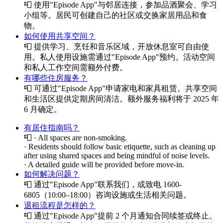
📮
使用"Episode App"与邻居连接，参加品酒聚会、学习
小组等。居民可创建自己的社区或交换家居用品和食
物。
如何使用共享空间？
📮
提供学习、烹饪和音乐区域，开放休息室可自由使
用。私人使用设施需通过"Episode App"预约。活动空间
和私人工作空间需额外付费。
有哪些住房服务？
📮
可通过"Episode App"申请家电和家具租赁。共享空间
和生活区提供定期房间清洁。额外服务福利将于 2025 年
6 月确定。
有居住指南吗？
📮
· All spaces are non-smoking.
· Residents should follow basic etiquette, such as cleaning up
after using shared spaces and being mindful of noise levels.
· A detailed guide will be provided before move-in.
如何解决问题？
📮
通过"Episode App"联系我们，或致电 1600-
6805（10:00–18:00）咨询设施或生活相关问题。
退租流程是怎样的？
📮
通过"Episode App"提前 2 个月通知合同续签或终止。