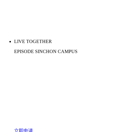
LIVE TOGETHER
EPISODE SINCHON CAMPUS
#Coming June #Community #Security
立即申请