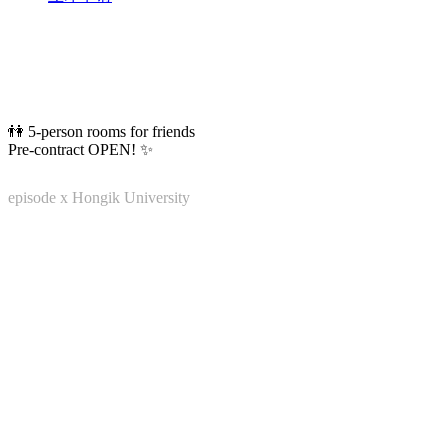
👫 5-person rooms for friends
Pre-contract OPEN! ✨
episode x Hongik University