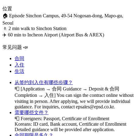
位置
🏠 Episode Sinchon Campus, 49-54 Nogosan-dong, Mapo-gu,
Seoul
🚶 2 min walk to Sinchon Station
✈️ 60 min to Incheon Airport (Airport Bus & AREX)
常见问题 📣
合同
入住
生活
从签约到入住有哪些步骤？
📮
[Application → 合同 Guidance → Deposit & 合同
Completion → 入住] You can sign the contract online without
visiting in person. After applying, we will provide individual
guidance. For inquiries, contact epsales@epsd.co.kr.
需要哪些文件？
📮
Foreigners: Passport, Certificate of Enrollment
Koreans: ID card, Bank account, Certificate of Enrollment
Detailed guidance will be provided after application.
合同期限是多久？