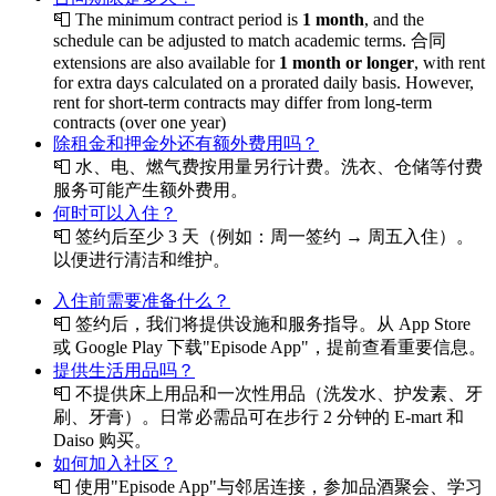
📮
The minimum contract period is
1 month
, and the
schedule can be adjusted to match academic terms. 合同
extensions are also available for
1 month or longer
, with rent
for extra days calculated on a prorated daily basis. However,
rent for short-term contracts may differ from long-term
contracts (over one year)
除租金和押金外还有额外费用吗？
📮
水、电、燃气费按用量另行计费。洗衣、仓储等付费
服务可能产生额外费用。
何时可以入住？
📮
签约后至少 3 天（例如：周一签约 → 周五入住）。
以便进行清洁和维护。
入住前需要准备什么？
📮
签约后，我们将提供设施和服务指导。从 App Store
或 Google Play 下载"Episode App"，提前查看重要信息。
提供生活用品吗？
📮
不提供床上用品和一次性用品（洗发水、护发素、牙
刷、牙膏）。日常必需品可在步行 2 分钟的 E-mart 和
Daiso 购买。
如何加入社区？
📮
使用"Episode App"与邻居连接，参加品酒聚会、学习