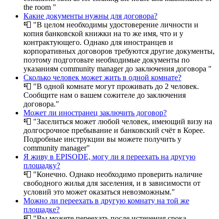
the room "
Какие документы нужны для договора?
📮
"В целом необходимы удостоверение личности и
копия банковской книжки на то же имя, что и у
контрактующего. Однако для иностранцев и
корпоративных договоров требуются другие документы,
поэтому подготовьте необходимые документы по
указаниям community manager до заключения договора "
Сколько человек может жить в одной комнате?
📮
"В одной комнате могут проживать до 2 человек.
Сообщите нам о вашем сожителе до заключения
договора."
Может ли иностранец заключить договор?
📮
"Заселиться может любой человек, имеющий визу на
долгосрочное пребывание и банковский счёт в Корее.
Подробные инструкции вы можете получить у
community manager"
Я живу в EPISODE, могу ли я переехать на другую
площадку?
📮
"Конечно. Однако необходимо проверить наличие
свободного жилья для заселения, и в зависимости от
условий это может оказаться невозможным."
Можно ли переехать в другую комнату на той же
площадке?
📮
"Вы можете переехать после истечения срока