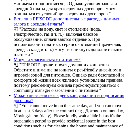
минимум от одного месяца. Однако условия залога и
арендной платы для краткосрочных договоров могут
отличаться от условий долгосрочных договоров "
Есть ли в EPISODE дополнительные расходы помимо
залога и арендной платы?
📮
"Расходы на воду, свет и отопление (вода,
электричество, газ и т. п.), включая базовое
обслуживание, оплачиваются отдельно. При
использовании платных сервисов в здании (прачечная,
аренда, склад и т. п.) могут возникнуть дополнительные
платежи "
Могу ли я заселиться с питомцем?
📮
"EPISODE приветствует домашних животных.
Обратите внимание на юниты с pet-friendly дизайном и
игровой зоной для питомцев. Однако ради безопасной и
комфортной жизни всех жильцов установлены правила,
поэтому рекомендуем сначала проконсультироваться с
community manager о заселении с питомцем "
Можно ли заселиться в день консультации и подписания
договора?
📮
"You cannot move in on the same day, and you can move
in at least 3 days after the contract (e.g., Договор on monday,
Moving-in on friday). Please kindly wait a little bit as it's the
preparation period to provide residential space in the best
conditions such as for cleaning the house and maintenance of