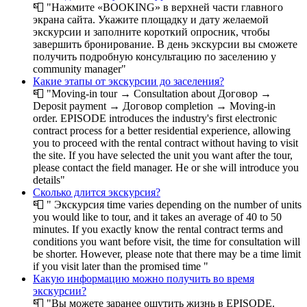
📮
"Нажмите «BOOKING» в верхней части главного
экрана сайта. Укажите площадку и дату желаемой
экскурсии и заполните короткий опросник, чтобы
завершить бронирование. В день экскурсии вы сможете
получить подробную консультацию по заселению у
community manager"
Какие этапы от экскурсии до заселения?
📮
"Moving-in tour → Consultation about Договор →
Deposit payment → Договор completion → Moving-in
order. EPISODE introduces the industry's first electronic
contract process for a better residential experience, allowing
you to proceed with the rental contract without having to visit
the site. If you have selected the unit you want after the tour,
please contact the field manager. He or she will introduce you
details"
Сколько длится экскурсия?
📮
" Экскурсия time varies depending on the number of units
you would like to tour, and it takes an average of 40 to 50
minutes. If you exactly know the rental contract terms and
conditions you want before visit, the time for consultation will
be shorter. However, please note that there may be a time limit
if you visit later than the promised time "
Какую информацию можно получить во время
экскурсии?
📮
"Вы можете заранее ощутить жизнь в EPISODE.