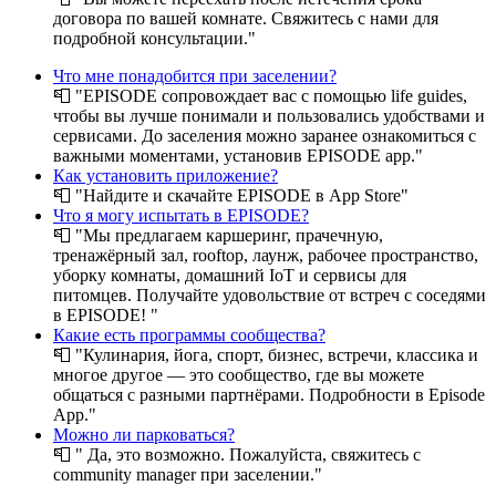
договора по вашей комнате. Свяжитесь с нами для
подробной консультации."
Что мне понадобится при заселении?
📮
"EPISODE сопровождает вас с помощью life guides,
чтобы вы лучше понимали и пользовались удобствами и
сервисами. До заселения можно заранее ознакомиться с
важными моментами, установив EPISODE app."
Как установить приложение?
📮
"Найдите и скачайте EPISODE в App Store"
Что я могу испытать в EPISODE?
📮
"Мы предлагаем каршеринг, прачечную,
тренажёрный зал, rooftop, лаунж, рабочее пространство,
уборку комнаты, домашний IoT и сервисы для
питомцев. Получайте удовольствие от встреч с соседями
в EPISODE! "
Какие есть программы сообщества?
📮
"Кулинария, йога, спорт, бизнес, встречи, классика и
многое другое — это сообщество, где вы можете
общаться с разными партнёрами. Подробности в Episode
App."
Можно ли парковаться?
📮
" Да, это возможно. Пожалуйста, свяжитесь с
community manager при заселении."