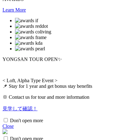
Learn More
YONGSAN TOUR OPEN✨
< Loft, Alpha Type Event >
📌 Stay for 1 year and get bonus stay benefits
※ Contact us for tour and more information
見学して確認！
Don't open more
Close
Don't open more