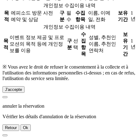
개인정보 수집이용 내역
목
에피소드 방문 사전
구
필
수집
이름, 이메
보유
1
년
적
예약 및 상담
분
수
항목
일, 전화
기간
개인정보 수집이용 내역
수
보
이벤트 정보 제공 및 프로
성별, 추천인
목
구
선
집
유
1
모션의 목적 등에 개인정
이름, 추천인
년
적
분
택
항
기
보를 이용
연락처
목
간
※ Vous avez le droit de refuser le consentement à la collecte et à
l'utilisation des informations personnelles ci-dessus ; en cas de refus,
l'utilisation du service sera limitée.
J'accepte
annuler la réservation
Vérifier les détails d'annulation de la réservation
Retour
Ok